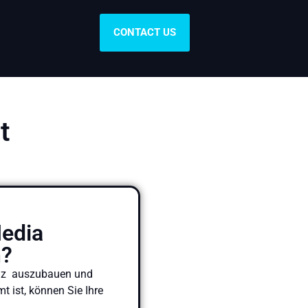
CONTACT US
t
Media
n?
senz auszubauen und
t ist, können Sie Ihre