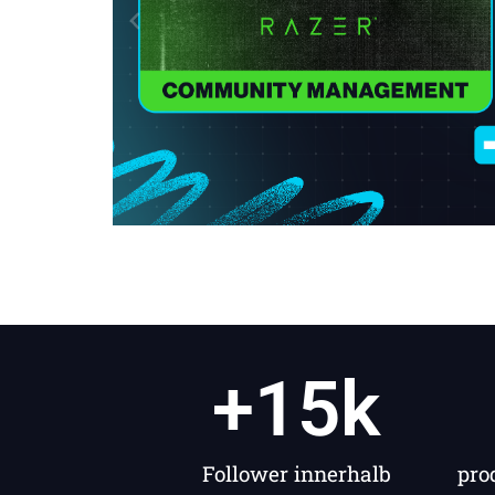
+
15
k
Follower innerhalb
pro