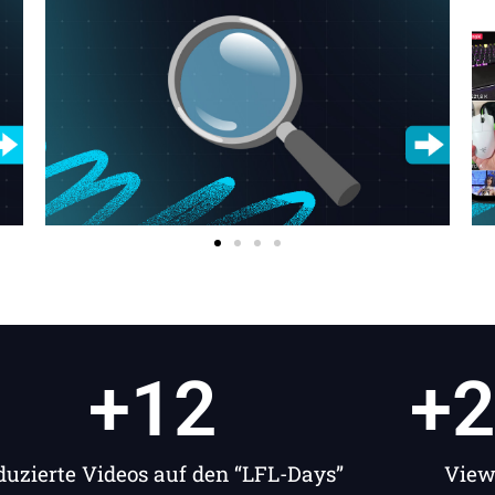
+
12
+
2
duzierte Videos auf den “LFL-Days”
View